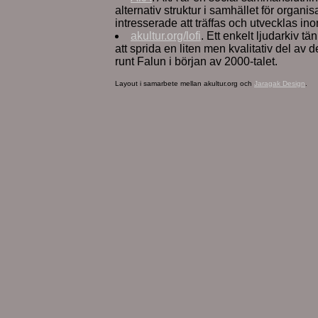
alternativ struktur i samhället för organi
intresserade att träffas och utvecklas in
akultur.org/lofi
. Ett enkelt ljudarkiv t
att sprida en liten men kvalitativ del av d
runt Falun i början av 2000-talet.
Layout i samarbete mellan akultur.org och
Jaragak Design
.