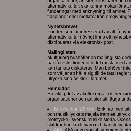
organisationer, artister, konstnärer och b
alternativ kultur, ska kunna mötas för at
funderingar med anknytning till ämnet. Pro
tidsplaner eller motkrav från omgivninge
Nyhetsbrevet:
För den som är intresserad av att få nyhete
alternativ kultur i övrigt finns ett nyhets
distribueras via elektronisk post.
Mailinglistan:
akultur.org hushåller en mailinglista dedik
har få restriktioner och det mesta med an
kan tänkas diskuteras. Man behöver inte d
som väljer att hålla sig till de fåtal regl
utrycka sina åsikter i forumet.
Hemsidor:
En viktig del av akultur.org är de hemsido
organisationer och artister att lägga un
Erik Aschan Zürcher
Erik har med sitt
och musik lyckats mejsla fram ett uttryck
motstycke i svensk musikhistoria. Ocen
skildrar han sin tillvaro och känsloliv u
AkA
. AkA är en social sammanslutnin