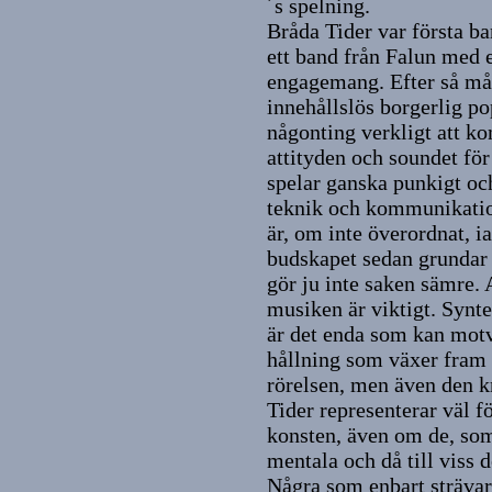
´s spelning.
Bråda Tider var första ba
ett band från Falun med e
engagemang. Efter så må
innehållslös borgerlig p
någonting verkligt att 
attityden och soundet fö
spelar ganska punkigt och
teknik och kommunikatio
är, om inte överordnat, ia
budskapet sedan grundar 
gör ju inte saken sämre.
musiken är viktigt. Synte
är det enda som kan mot
hållning som växer fram o
rörelsen, men även den k
Tider representerar väl f
konsten, även om de, som
mentala och då till viss 
Några som enbart strävar