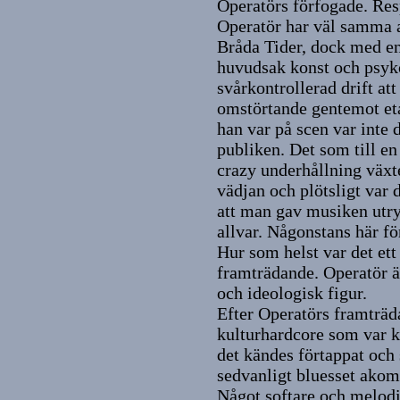
Operatörs förfogade. Res
Operatör har väl samma 
Bråda Tider, dock med en
huvudsak konst och psyk
svårkontrollerad drift att
omstörtande gentemot eta
han var på scen var inte 
publiken. Det som till e
crazy underhållning växt
vädjan och plötsligt var 
att man gav musiken utr
allvar. Någonstans här f
Hur som helst var det ett
framträdande. Operatör ä
och ideologisk figur.
Efter Operatörs framträda
kulturhardcore som var k
det kändes förtappat och
sedvanligt bluesset ako
Något softare och melodi