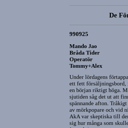
De Fö
990925
Mando Jao
Bråda Tider
Operatör
Tommy+Alex
Under lördagens förtappa
ett fett försäljningsbord,
en början riktigt höga. M
sjutiden såg det ut att fi
spännande afton. Tråkigt
av mörkpopare och vid n
AkA var skeptiska till d
sig hur många som skulle