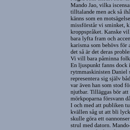
Mando Jao, vilka iscensat
tilltalande men ack så ihå
känns som en motsägelse 
missförstår vi sminket, k
kroppspråket. Kanske vil
bara lyfta fram och acce
karisma som behövs för a
det så är det deras proble
Vi vill bara påminna folk a
En ljuspunkt fanns dock 
rytmmaskinisten Daniel 
representera sig själv bå
var även han som stod fö
njutbar. Tilläggas bör at
mörkpoparna försvann då
I och med att publiken tu
kvällen såg ut att bli lyc
skulle göra ett oannonse
strul med datorn. Mando-D