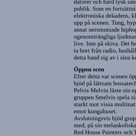
datorer och hård tysk sån
publik. Som en fortsättn
elektroniska dekadens, 
upp på scenen. Tung, hy
annat nersmutsade hiph
ogenomträngliga ljudmas
live. Inte på skiva. Det 
ta bort från radio, hushå
detta band sig av i sina 
Öppen scen
Efter detta var scenen ö
bjöd på lättsam bossatec
Pelvis Melvin läste sin e
gruppen Smelvis spela si
starkt mot vissa multinat
emot kungahuset.
Avslutningsvis bjöd grup
med, på sin melankoliska
Red House Painters och 