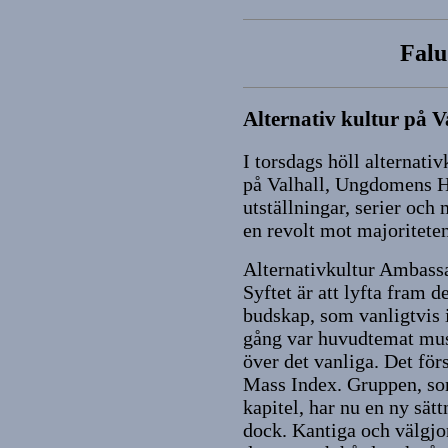
Falu
Alternativ kultur på V
I torsdags höll alternat
på Valhall, Ungdomens Hu
utställningar, serier oc
en revolt mot majoriteten
Alternativkultur Ambassa
Syftet är att lyfta fram
budskap, som vanligtvis i
gång var huvudtemat musi
över det vanliga. Det fö
Mass Index. Gruppen, som 
kapitel, har nu en ny sät
dock. Kantiga och välgj