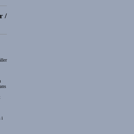
r /
ller
n
hans
t
 i