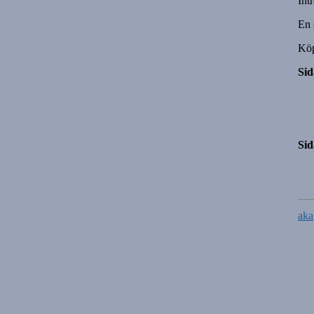
Int
En 
Kö
Sid
Sid
aka