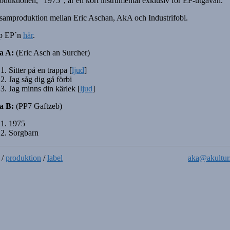
roduktionen, "1975", är en kort instrumental exklusiv för EP-utgåvan.
samproduktion mellan Eric Aschan, AkA och Industrifobi.
p EP´n
här
.
a A:
(Eric Asch an Surcher)
Sitter på en trappa [
ljud
]
Jag såg dig gå förbi
Jag minns din kärlek [
ljud
]
a B:
(PP7 Gaftzeb)
1975
Sorgbarn
/
produktion
/
label
aka@akultur