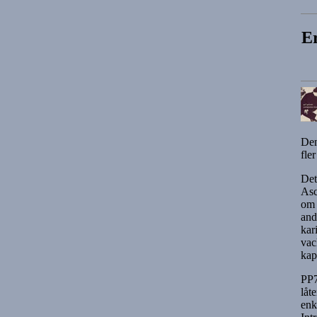
Er
Den
fle
Det
Asc
om 
and
kar
vac
kap
PP7
låt
enk