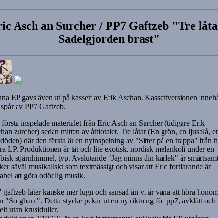
ic Asch an Surcher / PP7 Gaftzeb "Tre låta
Sadelgjorden brast"
na EP gavs även ut på kassett av Erik Aschan. Kassettversionen innehå
r spår av PP7 Gaftzeb.
 första inspelade materialet från Eric Asch an Surcher (tidigare Erik
han zurcher) sedan mitten av åttiotalet. Tre låtar (En grön, en ljusblå, e
döden) där den första är en nyinspelning av "Sitter på en trappa" från 
ra LP. Produktionen är tät och lite exotisk, nordisk melankoli under en
ibisk stjärnhimmel, typ. Avslutande "Jag minns din kärlek" är smärtsam
ker såväl musikaliskt som textmässigt och visar att Eric fortfarande är
abel att göra odödlig musik.
 gaftzeb låter kanske mer lugn och sansad än vi är vana att höra honom
en "Sorgbarn". Detta stycke pekar ut en ny riktning för pp7, avklätt och
elt utan krusiduller.