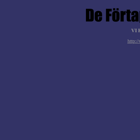
VI 
http:/