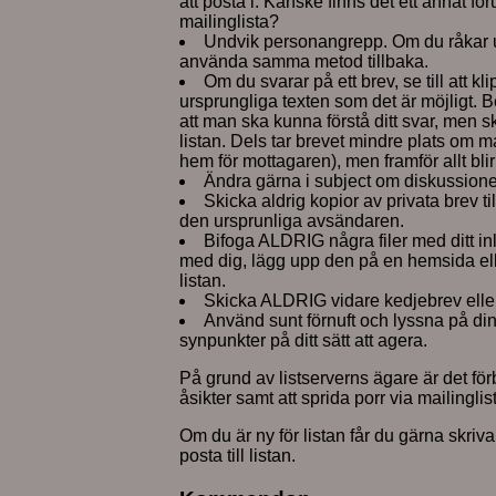
att posta i. Kanske finns det ett annat 
mailinglista?
Undvik personangrepp. Om du råkar ut
använda samma metod tillbaka.
Om du svarar på ett brev, se till att k
ursprungliga texten som det är möjligt. 
att man ska kunna förstå ditt svar, men ski
listan. Dels tar brevet mindre plats om ma
hem för mottagaren), men framför allt blir 
Ändra gärna i subject om diskussion
Skicka aldrig kopior av privata brev til
den ursprunliga avsändaren.
Bifoga ALDRIG några filer med ditt inl
med dig, lägg upp den på en hemsida elle
listan.
Skicka ALDRIG vidare kedjebrev eller 
Använd sunt förnuft och lyssna på d
synpunkter på ditt sätt att agera.
På grund av listserverns ägare är det förb
åsikter samt att sprida porr via mailinglis
Om du är ny för listan får du gärna skriv
posta till listan.