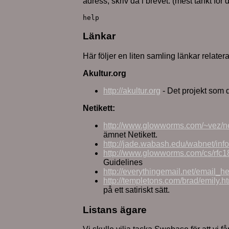
adress, skriv då i brevet: (mest tänkt f
help
Länkar
Här följer en liten samling länkar relaterad
Akultur.org
http://akultur.org
- Det projekt som dr
Netikett:
http://www.glowworms.com/~vez/ne
ämnet Netikett.
http://jade.wabash.edu/wabnet/info
http://www.glowworms.com/cs/rfc1
Guidelines
http://everythingemail.net/email_he
http://templetons.com/brad/emily.h
på ett satiriskt sätt.
Listans ägare