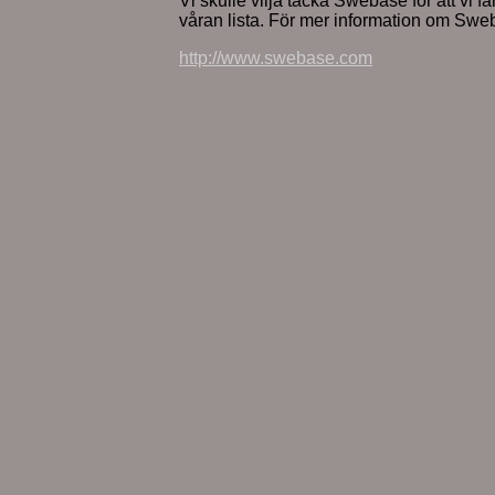
Vi skulle vilja tacka Swebase för att vi få
våran lista. För mer information om Sw
http://www.swebase.com